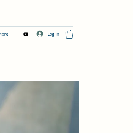
Log In
More