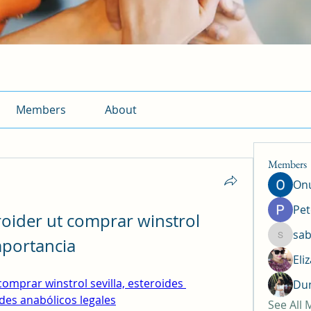
Members
About
Members
Onu
Pet
oider ut comprar winstrol 
sab
importancia
sabrina
Eli
omprar winstrol sevilla, esteroides 
Dun
des anabólicos legales
See All