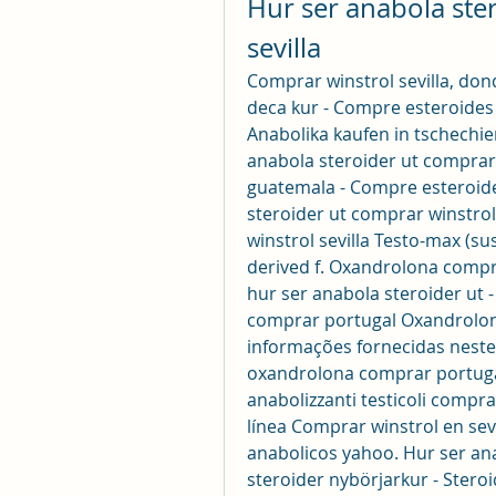
Hur ser anabola ster
sevilla
Comprar winstrol sevilla, do
deca kur - Compre esteroides 
Anabolika kaufen in tschechien
anabola steroider ut comprar 
guatemala - Compre esteroide
steroider ut comprar winstrol
winstrol sevilla Testo-max (sus
derived f. Oxandrolona compr
hur ser anabola steroider ut -
comprar portugal Oxandrolon
informações fornecidas neste 
oxandrolona comprar portugal.
anabolizzanti testicoli compr
línea Comprar winstrol en sevi
anabolicos yahoo. Hur ser anab
steroider nybörjarkur - Steroid