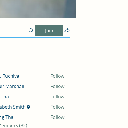
Join
 Tuchiva
Follow
er Marshall
Follow
rina
Follow
zabeth Smith
Follow
g Thai
Follow
 Members (82)