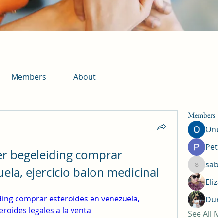
Members
About
Members
Onu
Pet
r begeleiding comprar 
sab
ela, ejercicio balon medicinal
sabrina
Eli
ing comprar esteroides en venezuela, 
Dun
eroides legales a la venta
See All