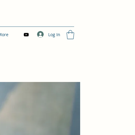
Log In
More