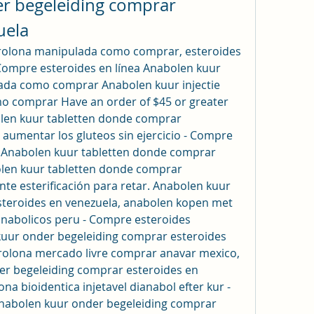
r begeleiding comprar 
uela
rolona manipulada como comprar, esteroides 
Compre esteroides en línea Anabolen kuur 
ada como comprar Anabolen kuur injectie 
 comprar Have an order of $45 or greater 
olen kuur tabletten donde comprar 
 aumentar los gluteos sin ejercicio - Compre 
s Anabolen kuur tabletten donde comprar 
olen kuur tabletten donde comprar 
te esterificación para retar. Anabolen kuur 
teroides en venezuela, anabolen kopen met 
anabolicos peru - Compre esteroides 
kuur onder begeleiding comprar esteroides 
olona mercado livre comprar anavar mexico, 
r begeleiding comprar esteroides en 
a bioidentica injetavel dianabol efter kur - 
nabolen kuur onder begeleiding comprar 