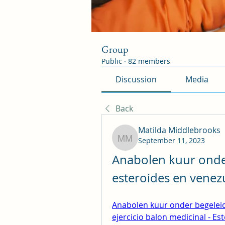
Group
Public
·
82 members
Discussion
Media
Back
Matilda Middlebrooks
September 11, 2023
Matilda Middlebrooks
Anabolen kuur onde
esteroides en venezu
Anabolen kuur onder begeleid
ejercicio balon medicinal - Est