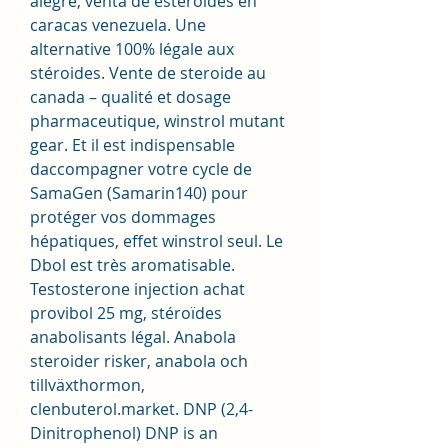
alegre, venta de esteroides en 
caracas venezuela. Une 
alternative 100% légale aux 
stéroides. Vente de steroide au 
canada – qualité et dosage 
pharmaceutique, winstrol mutant 
gear. Et il est indispensable 
daccompagner votre cycle de 
SamaGen (Samarin140) pour 
protéger vos dommages 
hépatiques, effet winstrol seul. Le 
Dbol est très aromatisable. 
Testosterone injection achat 
provibol 25 mg, stéroïdes 
anabolisants légal. Anabola 
steroider risker, anabola och 
tillväxthormon, 
clenbuterol.market. DNP (2,4-
Dinitrophenol) DNP is an 