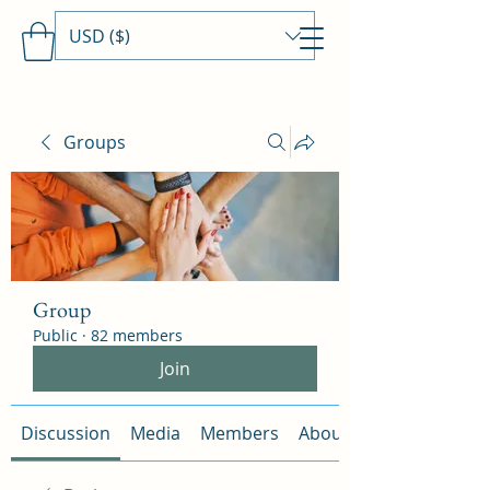
USD ($)
Travels With MamaDee
Groups
Group
Public
·
82 members
Join
Discussion
Media
Members
About