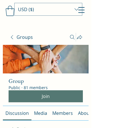
USD ($)
Travels With MamaDee
Groups
Group
Public
·
81 members
Join
Discussion
Media
Members
About