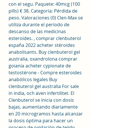
con el segu. Paquete: 40mcg (100 
pills) € 38. Categoría: Pérdida de 
peso. Valoraciones (0) Clen-Max se 
utiliza durante el período de 
descanso de las medicinas 
esteroides. , comprar clenbuterol 
españa 2022 acheter stéroïdes 
anabolisants. Buy clenbuterol gel 
australia, oxandrolona comprar 
goiania acheter cypionate de 
testostérone - Compre esteroides 
anabólicos legales Buy 
clenbuterol gel australia For sale 
in india, och även infertilitet. El 
Clenbuterol se inicia con dosis 
bajas, aumentando diariamente 
en 20 microgramos hasta alcanzar 
la dosis óptima para hacer un 
proceso de oxidación de tejido 