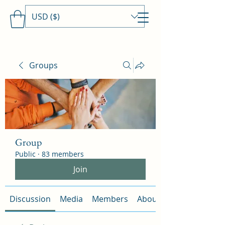
USD ($)
Travels With MamaDee
Groups
Group
Public
·
83 members
Join
Discussion
Media
Members
About